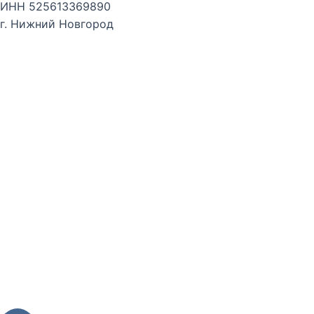
ИНН 525613369890
г. Нижний Новгород
Договор оферта курс «Дополнительные числа даты ро
Публичная оферта
Оферта на заключение лицензионного договора
Согласие на обработку персональных данных
Политика обработки персональных данных