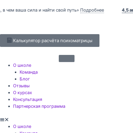
Перейти
к
а сила и найти свой путь»
Подробнее
4,5 августа в 1
содержимому
Калькулятор расчёта психоматрицы
Menu
О школе
Команда
Блог
Отзывы
О курсах
Консультация
Партнерская программа
О школе