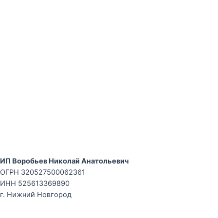
ИП Воробьев Николай Анатольевич
ОГРН 320527500062361
ИНН 525613369890
г. Нижний Новгород
Договор оферта курс «Дополнительные числа даты
рождения»