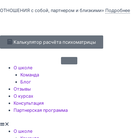
Перейти
к
НИЯ с собой, партнером и близкими»
Подробнее
13 
содержимому
Калькулятор расчёта психоматрицы
Menu
О школе
Команда
Блог
Отзывы
О курсах
Консультация
Партнерская программа
О школе